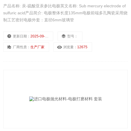
产品名称: 汞-硫酸亚汞参比电极英文名称: Sub mercury electrode of
sulfuric acid产品简介: 电极整体长度135mm电极前端多孔陶瓷采用烧
制工艺密封电极外套：直径6mm玻璃管
更新日期：
2025-09-15
型号：
厂商性质：
生产厂家
浏览量：
12675