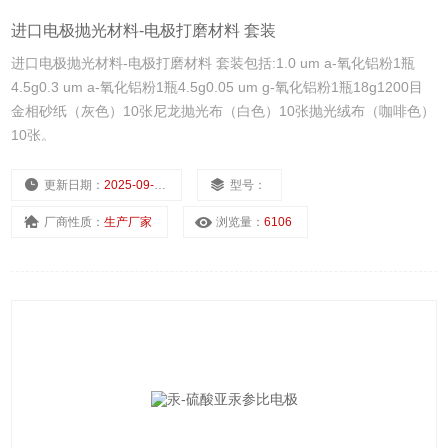
进口电极抛光材料-电极打磨材料 套装
进口电极抛光材料-电极打磨材料 套装包括:1.0 um a-氧化铝粉1瓶
4.5g0.3 um a-氧化铝粉1瓶4.5g0.05 um g-氧化铝粉1瓶18g1200目
金相砂纸（灰色）10张尼龙抛光布（白色）10张抛光绒布（咖啡色）
10张。
更新日期：
2025-09-15
型号：
厂商性质：
生产厂家
浏览量：
6106