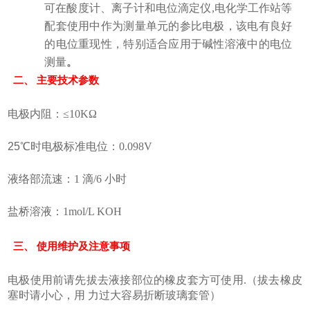
可在酸度计、离子计和电位滴定仪,电化学工作站等
配套使用中作为测量单元的参比电极，该电有良好
的电位重现性，特别适合应用于碱性溶液中的电位
测量
。
二、 主要技术参数
电极内阻：≤10KΩ
25
℃
时电极标准电位：0.098V
液络部流速：1 滴/6 小时
盐桥溶液：1mol/L KOH
三、 使用维护及注意事项
电极使用前请先拔去液接部位的橡皮套方可使用.（拔去橡皮
塞时请小心，用 力过大容易折断玻璃套管）