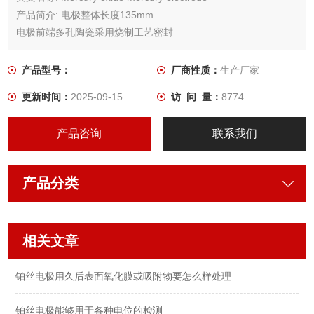
产品简介: 电极整体长度135mm
电极前端多孔陶瓷采用烧制工艺密封
电极外套：直径6mm玻璃管
产品型号：
厂商性质：
生产厂家
更新时间：
2025-09-15
访 问 量：
8774
产品咨询
联系我们
产品分类
相关文章
铂丝电极用久后表面氧化膜或吸附物要怎么样处理
铂丝电极能够用于各种电位的检测