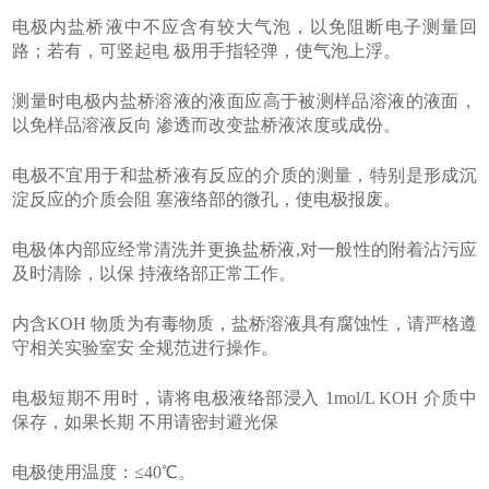
电极内盐桥液中不应含有较大气泡，以免阻断电子测量回
路；若有，可竖起电 极用手指轻弹，使气泡上浮。
测量时电极内盐桥溶液的液面应高于被测样品溶液的液面，
以免样品溶液反向 渗透而改变盐桥液浓度或成份。
电极不宜用于和盐桥液有反应的介质的测量，特别是形成沉
淀反应的介质会阻 塞液络部的微孔，使电极报废。
电极体内部应经常清洗并更换盐桥液,对一般性的附着沾污应
及时清除，以保 持液络部正常工作。
内含
KOH
物质为有毒物质，盐桥溶液具有腐蚀性，请严格遵
守相关实验室安 全规范进行操作。
电极短期不用时，请将电极液络部浸入 1mol/L KOH 介质中
保存，如果长期 不用请密封避光保
电极使用温度：≤40℃。