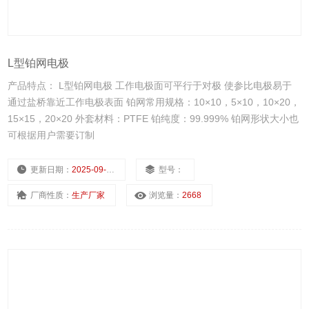
L型铂网电极
产品特点： L型铂网电极 工作电极面可平行于对极 使参比电极易于
通过盐桥靠近工作电极表面 铂网常用规格：10×10，5×10，10×20，
15×15，20×20 外套材料：PTFE 铂纯度：99.999% 铂网形状大小也
可根据用户需要订制
更新日期：
2025-09-15
型号：
厂商性质：
生产厂家
浏览量：
2668