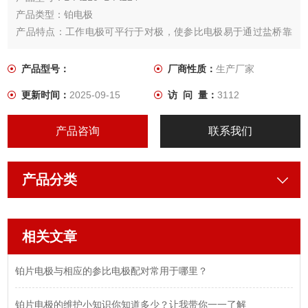
产品类型：铂电极
产品特点：工作电极可平行于对极，使参比电极易于通过盐桥靠
近工作电极表面，
铂片形状大小也可根据用户需要定制
产品型号：
厂商性质：
生产厂家
更新时间：
2025-09-15
访 问 量：
3112
产品咨询
联系我们
产品分类
相关文章
铂片电极与相应的参比电极配对常用于哪里？
铂片电极的维护小知识你知道多少？让我带你一一了解