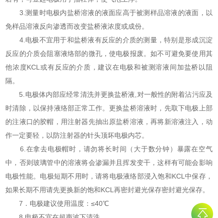
3.测量时电极内盐桥溶液的液面应高于被测样品溶液的液面，以
免样品溶液反向渗透而改变盐桥液浓度或成份。
4.电极不宜用于和盐桥液有反应的介质的测量，特别是形成沉淀
反应的介质会阻塞液络部的微孔，使电极报废。如不可避免要使用其
他浓度KCL或有反应的介质，建议在电极和被测溶液间加盐桥以阻
隔。
5.电极体内部应经常清洗并更换盐桥液,对一般性的附着沾污应及
时清除，以保持液络部正常工作。更换盐桥溶液时，先取下电极上部
的注液口的胶帽，用注射器先抽出原盐桥溶液，再将新溶液注入，动
作一定要轻，以防注射器的针头顶坏电极内芯。
6.在拿去电极帽时，请勿将长时间（大于数分钟）暴露在空气
中，否则玻璃管中的溶液将会渗漏并且挥发变干，这样有可能会影响
电极性能。电极短期不用时，请将电极液络部浸入饱和KCL中保存，
如果长期不用请先更换新的饱和KCL再密封避光保存密封避光保存。
7．电极建议使用温度：≤40℃
8.电极不宜在超声波下清洗。