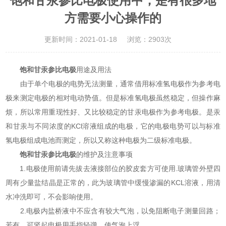
饱和甘汞参比电极使用中，是有很多地
方需要小心操作的
更新时间：2021-01-18
浏览：2903次
饱和甘汞参比电极
用途及用法
由于单个电极的电势无法测量，通常借用标准氢电极作为参考电
极来测定电极的相对电动势值。但是标准氢电极虽然稳定，但操作麻
烦，所以常用重现性好、又比较稳定的甘汞电极作为参考电极。是汞
和甘汞与不同浓度的KCl溶液组成的电极，它的电极电势可以与标准
氢电极组成电池而测定，所以又称这种电极为二级标准电极。
饱和甘汞参比电极
的维护及注意事项
1.电极使用前请先拔去液接部位的胶皮套方可使用.玻璃管外壁四
周有少量盐结晶是正常的，此为玻璃管中缓慢渗漏的KCL溶液，用清
水冲洗即可，不会影响使用。
2.电极内盐桥液中不应含有较大气泡，以免阻断电子测量回路；
若有，可竖起电极用手指轻弹，使气泡上浮。