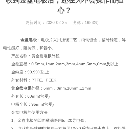
收到金盘电极后，还在为不会操作而担
心？
更新时间：2020-02-25
浏览：1683次
金盘电极
：电极片采用挂镀工艺，纯铜镀金，信号稳定，导
电性能好，阻抗低，噪音小。
产品名称：黄金盘电极外径
金盘直径：0.5mm,1mm,2mm,3mm,4mm,5mm,6mm及以上.
金纯度：99.99%以上
外套材料：PTFE、PEEK、
黄
金盘电极
外径：6mm，8mm,10mm,12mm
外套长：80mm(常规)
电极全长：95mm(常规)
金盘电极的使用方法
1、金盘电极的凹面蘸满医用ten20导电膏。
2、盘状电极线的电极盘一端按照10/20系统贴在头皮上，连接器